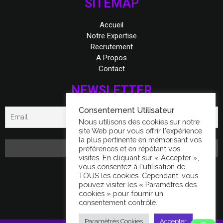
SITEMAP
Accueil
Notre Expertise
Recrutement
A Propos
Contact
NEWSLETTER
Consentement Utilisateur
Nous utilisons des cookies sur notre
site Web pour vous offrir l'expérience
la plus pertinente en mémorisant vos
préférences et en répétant vos
visites. En cliquant sur « Accepter »,
vous consentez à l'utilisation de
FACEBOOK
TOUS les cookies. Cependant, vous
pouvez visiter les « Paramètres des
cookies » pour fournir un
consentement contrôlé.
Paramètrès Cookies
Accepter