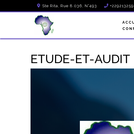
Ste Rita, Rue 8.036, N°493
+22921325
ACC
CON
ETUDE-ET-AUDIT