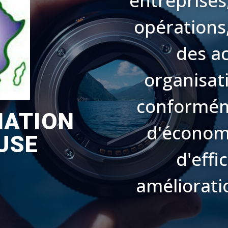
entreprises
opérations
des ac
organisat
conformém
NATION
d'économi
USE
d'effi
améliorati