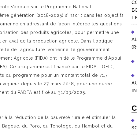
C
cole s’appuie sur le Programme National
B
ème génération (2018-2025) s’inscrit dans les objectifs
L’
ivoirienne en adressant de façon intégrée les questions
orisation des produits agricoles, pour permettre une
A
t en aval de la production agricole. Dans l’optique
(
relle de l’agriculture ivoirienne, le gouvernement
ement Agricole (FIDA) ont initié le Programme d’Appui
A). Ce programme est financé par le FIDA, l’OFID,
rects du programme pour un montant total de 71,7
A
en vigueur depuis le 27 mars 2018, pour une durée
I
ment du PADFA est fixé au 31/03/2025.
C
r à la réduction de la pauvreté rurale et stimuler la
a Bagoué, du Poro, du Tchologo, du Hambol et du
S