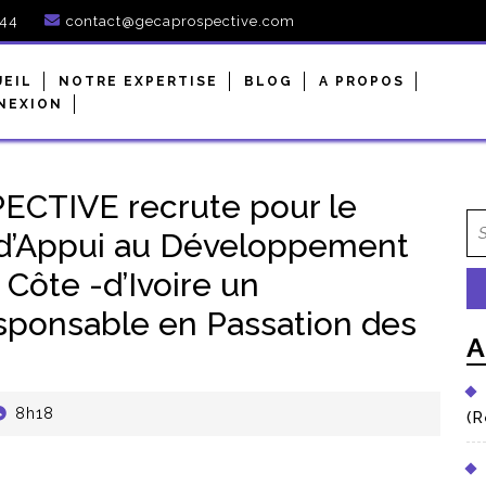
944
contact@gecaprospective.com
UEIL
NOTRE EXPERTISE
BLOG
A PROPOS
NEXION
CTIVE recrute pour le
’Appui au Développement
 Côte -d’Ivoire un
sponsable en Passation des
A
8h18
(R