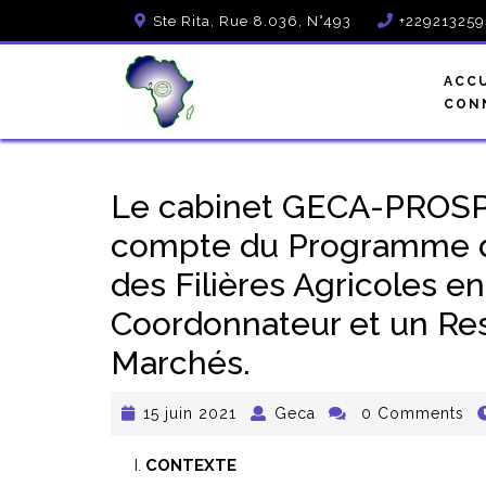
Ste Rita, Rue 8.036, N°493
+22921325
ACC
CON
Le cabinet GECA-PROSPE
compte du Programme d
des Filières Agricoles en
Coordonnateur et un Re
Marchés.
15 juin 2021
Geca
0 Comments
CONTEXTE