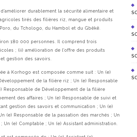
d’améliorer durablement la sécurité alimentaire et
S
agricoles tirés des filières riz, mangue et produits
 Poro, du Tchologo, du Hambol et du Gbêkê.
S
iron 180 000 personnes. Il comprend trois
coles ; (ii) amélioration de l’offre des produits
S
n et gestion des savoirs.
sée à Korhogo est composée comme suit : Un (e)
S
éveloppement de la filière riz ; Un (e) Responsable
e) Responsable de Développement de la filière
pement des affaires ; Un (e) Responsable de suivi et
stant gestion des savoirs et communication ; Un (e)
Un (e) Responsable de la passation des marchés ; Un
 ; Un (e) Comptable ; Un (e) Assistant administration.