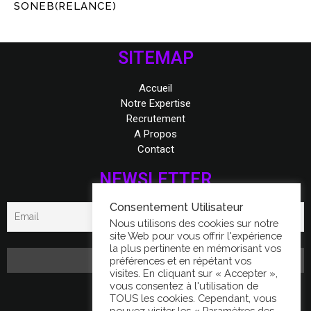
SONEB(RELANCE)
SITEMAP
Accueil
Notre Expertise
Recrutement
A Propos
Contact
NEWSLETTER
Consentement Utilisateur
Nous utilisons des cookies sur notre
site Web pour vous offrir l'expérience
la plus pertinente en mémorisant vos
préférences et en répétant vos
visites. En cliquant sur « Accepter »,
vous consentez à l'utilisation de
FACEBOOK
TOUS les cookies. Cependant, vous
pouvez visiter les « Paramètres des