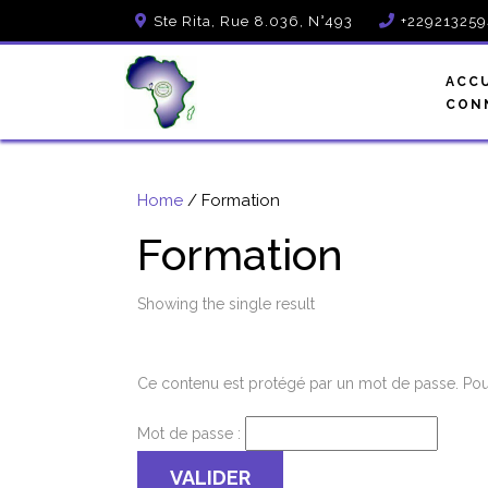
Ste Rita, Rue 8.036, N°493
+22921325
ACC
CON
Home
/ Formation
Formation
Showing the single result
Ce contenu est protégé par un mot de passe. Pour 
Mot de passe :