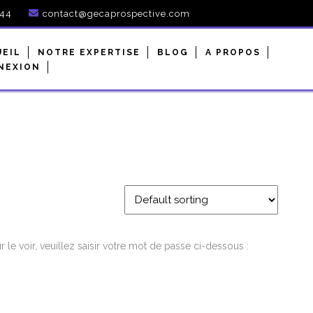
944
contact@gecaprospective.com
UEIL
NOTRE EXPERTISE
BLOG
A PROPOS
NEXION
le voir, veuillez saisir votre mot de passe ci-dessous :